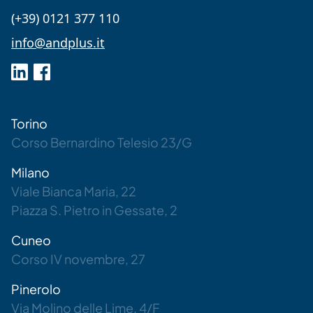
(+39) 0121 377 110
info@andplus.it
Visita il profilo LinkedIn
Visita il profilo Facebook
Torino
Corso Bernardino Telesio 23/G
Milano
Viale Bianca Maria, 22
Piazza S. Pietro in Gessate, 2
Cuneo
Corso IV novembre, 27
Pinerolo
Via Molino delle Lime, 4/F